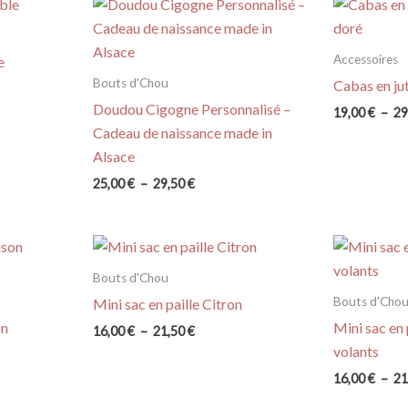
Accessoires
e
Bouts d'Chou
Cabas en ju
Doudou Cigogne Personnalisé –
19,00
€
–
29
Cadeau de naissance made in
Alsace
Plage
25,00
€
–
29,50
€
de
prix :
25,00 €
à
29,50 €
Bouts d'Chou
Bouts d'Cho
Mini sac en paille Citron
on
Mini sac en 
Plage
16,00
€
–
21,50
€
de
volants
prix :
16,00
€
–
21
16,00 €
à