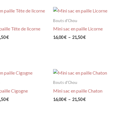
prix :
prix :
16,00 €
16,00 €
à
à
21,50 €
21,50 €
u
Bouts d'Chou
paille Tête de licorne
Mini sac en paille Licorne
Plage
Plage
,50
€
16,00
€
–
21,50
€
de
de
prix :
prix :
16,00 €
16,00 €
à
à
21,50 €
21,50 €
u
Bouts d'Chou
 paille Cigogne
Mini sac en paille Chaton
Plage
Plage
,50
€
16,00
€
–
21,50
€
de
de
prix :
prix :
16,00 €
16,00 €
à
à
21,50 €
21,50 €