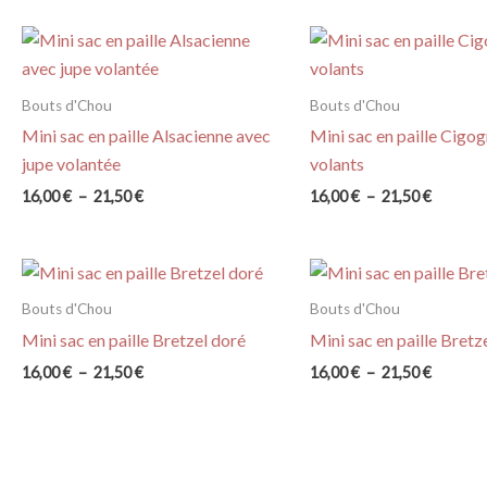
prix :
prix :
34,00 €
16,00 €
à
à
38,50 €
21,50 €
Bouts d'Chou
Bouts d'Chou
Mini sac en paille Alsacienne avec
Mini sac en paille Cigo
jupe volantée
volants
Plage
Plage
16,00
€
–
21,50
€
16,00
€
–
21,50
€
de
de
prix :
prix :
16,00 €
16,00 €
à
à
21,50 €
21,50 €
Bouts d'Chou
Bouts d'Chou
Mini sac en paille Bretzel doré
Mini sac en paille Bretz
Plage
Plage
16,00
€
–
21,50
€
16,00
€
–
21,50
€
de
de
prix :
prix :
16,00 €
16,00 €
à
à
21,50 €
21,50 €