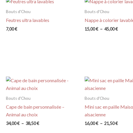
Bouts d'Chou
Bouts d'Chou
Feutres ultra lavables
Nappe à colorier lavabl
Plage
7,00
€
15,00
€
–
45,00
€
de
prix :
15,00 €
à
45,00 €
Bouts d'Chou
Bouts d'Chou
Cape de bain personnalisée –
Mini sac en paille Mais
Animal au choix
alsacienne
Plage
Plage
34,00
€
–
38,50
€
16,00
€
–
21,50
€
de
de