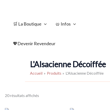
Aller
au
🛒 La Boutique
🥨 Infos
contenu
💖Devenir Revendeur
L'Alsacienne Décoiffée
Accueil
Produits
L'Alsacienne Décoiffée
Trié
20 résultats affichés
par
popularité