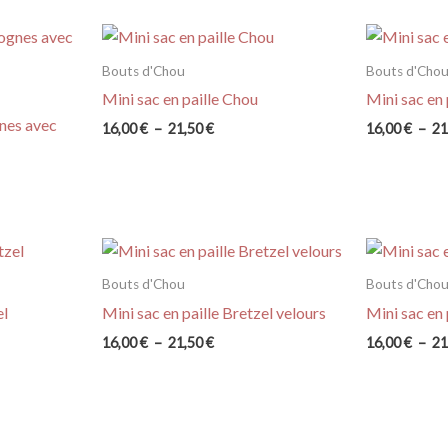
21,50 €
Bouts d'Chou
Bouts d'Cho
Mini sac en paille Chou
Mini sac en 
gnes avec
Plage
16,00
€
–
21,50
€
16,00
€
–
21
de
prix :
16,00 €
à
21,50 €
Bouts d'Chou
Bouts d'Cho
el
Mini sac en paille Bretzel velours
Mini sac en
Plage
16,00
€
–
21,50
€
16,00
€
–
21
de
prix :
16,00 €
à
21,50 €