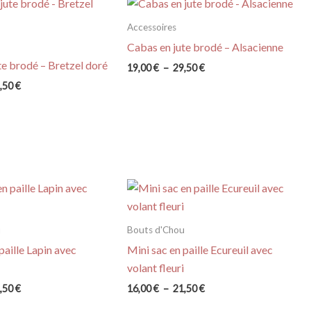
Accessoires
Cabas en jute brodé – Alsacienne
te brodé – Bretzel doré
Plage
19,00
€
–
29,50
€
de
Plage
,50
€
prix :
de
19,00 €
prix :
à
19,00 €
29,50 €
à
29,50 €
u
Bouts d'Chou
paille Lapin avec
Mini sac en paille Ecureuil avec
volant fleuri
Plage
Plage
,50
€
16,00
€
–
21,50
€
de
de