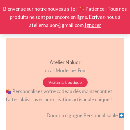
Bienvenue sur notre nouveau site !
Patience : Tous nos
produits ne sont pas encore en ligne. Ecrivez-nous à
Aller
ateliernaluor@gmail.com
Ignorer
Log In
0,00
€
au
contenu
Atelier Naluor
Local. Moderne. Fun !
Visiter la boutique
Personnalisez votre cadeau dès maintenant et
faites plaisir avec une création artisanale unique !
Doudou cigogne Personnalisable