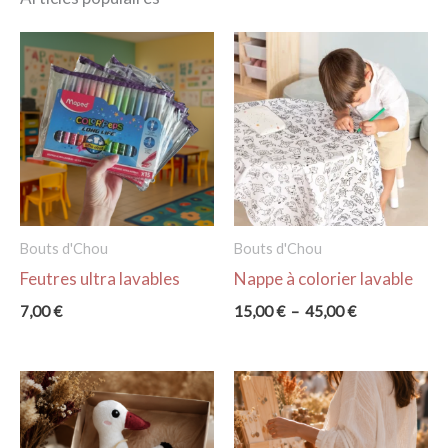
Bouts d'Chou
Bouts d'Chou
Feutres ultra lavables
Nappe à colorier lavable
Plage
7,00
€
15,00
€
–
45,00
€
de
prix :
15,00 €
à
45,00 €