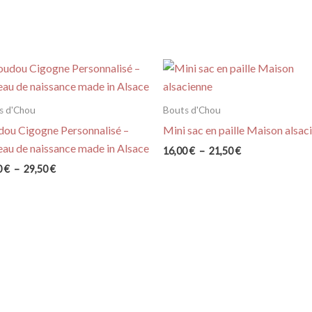
s d'Chou
Bouts d'Chou
ou Cigogne Personnalisé –
Mini sac en paille Maison alsac
au de naissance made in Alsace
Plage
16,00
€
–
21,50
€
de
Plage
0
€
–
29,50
€
prix :
de
16,00 €
prix :
à
25,00 €
21,50 €
à
29,50 €