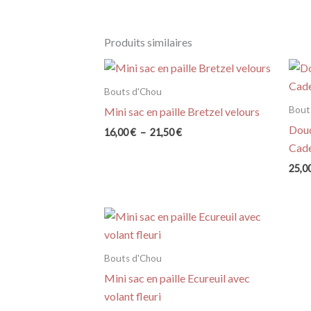
Produits similaires
Bouts d'Chou
Bout
Mini sac en paille Bretzel velours
Doud
Plage
16,00
€
–
21,50
€
de
Cade
prix :
25,0
16,00 €
à
21,50 €
Bouts d'Chou
Mini sac en paille Ecureuil avec
volant fleuri