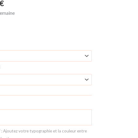
Plage
€
de
 semaine
prix :
16,00 €
à
21,50 €
c
 : Ajoutez votre typographie et la couleur entre