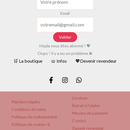
Email
Valider
Hopla vous êtes abonné ! 💖
Oups ! Il y a eu un problème ❌
🛒 La boutique
🥨 Infos
💖Devenir revendeur
Livraison
Mentions légales
Retrait à l'atelier
Conditions de vente
Moyens de paiement
Politique de confidentialité
Contact
Politique de cookies 🍪
Devenir revendeur