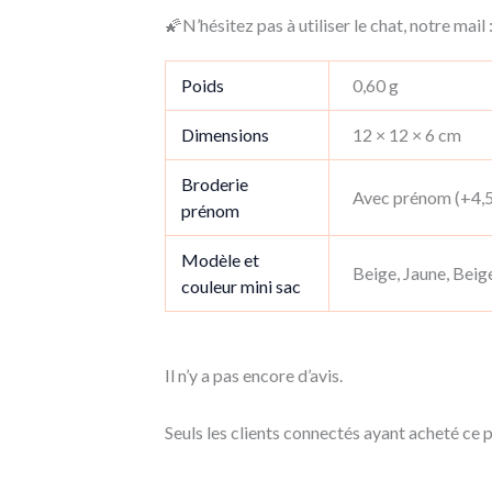
🌠N’hésitez pas à utiliser le chat, notre ma
Poids
0,60 g
Dimensions
12 × 12 × 6 cm
Broderie
Avec prénom (+4,5
prénom
Modèle et
Beige, Jaune, Beige
couleur mini sac
Il n’y a pas encore d’avis.
Seuls les clients connectés ayant acheté ce pr