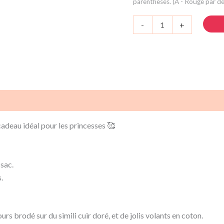
parenthèses. (A - Rouge par dé
quantité
-
+
de
Mini
sac
en
paille
Cigognes
es
Avis (0)
avec
volants
cadeau idéal pour les princesses 🥰
 sac.
.
rs brodé sur du simili cuir doré, et de jolis volants en coton.