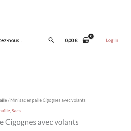
prix :
16,00 €
à
21,50 €
Rechercher
ez-nous !
Log In
0,00
€
ille
/ Mini sac en paille Cigognes avec volants
paille
,
Sacs
le Cigognes avec volants