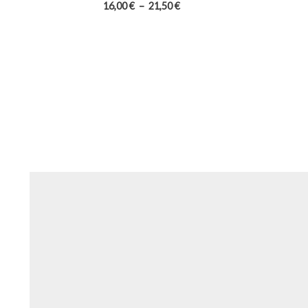
Plage
16,00
€
–
21,50
€
de
prix :
16,00 €
à
21,50 €