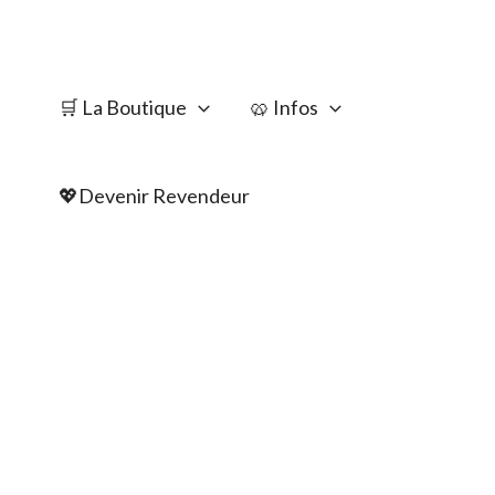
Aller
au
🛒 La Boutique
🥨 Infos
contenu
💖Devenir Revendeur