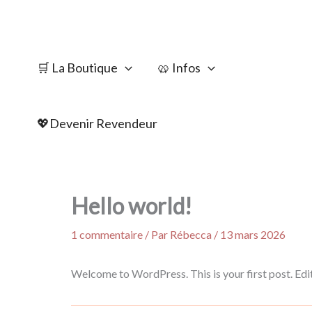
Aller
au
🛒 La Boutique
🥨 Infos
contenu
💖Devenir Revendeur
Hello world!
1 commentaire
/ Par
Rébecca
/
13 mars 2026
Welcome to WordPress. This is your first post. Edit 